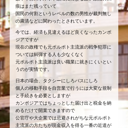
痕はまだ残っていて
国民の何割というレベルの数の男性が裁判無し
の粛清などに関わったとされています。
今では、経済も見違えるほど良くなったカンボ
ジアですが
現在の政権でも元ポルポト主流派の戦争犯罪に
ついては糾弾する人も少なくなく
元ポルポト主流派は良い職業に就きにくいとい
うのが実情です。
日本の場合、タクシーにしろバスにしろ
個人の移動手段を自営業で行うには大変な規制
と手続きを必要としますが
カンボジアではちょっとした届け出と税金を納
めるだけで開業できますので
公官庁や大企業では忌避されがちな元ポルポト
主流派の方たちが現金収入を得る一番の近道が