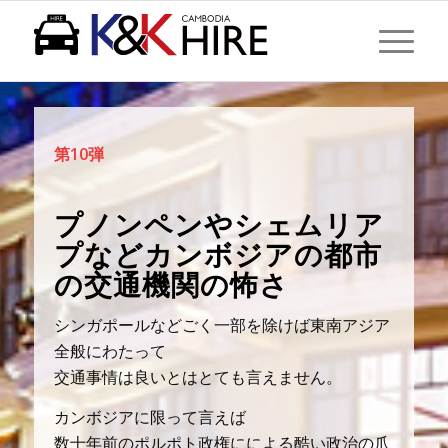
現在位置:
ホーム
/
コラム
/
プノンペンやシェムリアプなどカンボジアの都市の交通機関の怖
さ...
第10弾
プノンペンやシェムリア
プなどカンボジアの都市
の交通機関の怖さ
シンガポールなどごく一部を除けば東南アジア
全般にわたって
交通事情は良いとはとても言えません。
カンボジアに限って言えば
数十年前のポルポト政権にによる酷い政治の爪