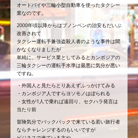
オートバイや三輪小型自動車を使ったタクシー
業なのです。
2000年頃以降からはプノンペンの治安もだいぶ
改善されて
タクシー運転手兼強盗殺人者のような事件は聞
かなくなりましたが
単純に、サービス業としてみるとカンボジアの
三輪タクシーの運転手水準は最悪に気分が悪い
ですね。
・外国人と見たらとりあえずふっかけてみる
・カンボジア人ですらヨソモノはぼられる
・女性が1人で乗れば遠回り、セクハラ発言は
当たり前
冒険気分でバックパックで来ている若い旅行者
ならチャレンジするのもいいですが
ビジネスで来ている方や