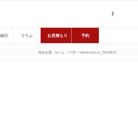
の紹介
コラム
お見積もり
予約
現在位置:
ホーム
/
TOP
/
AdobeStock_73353855