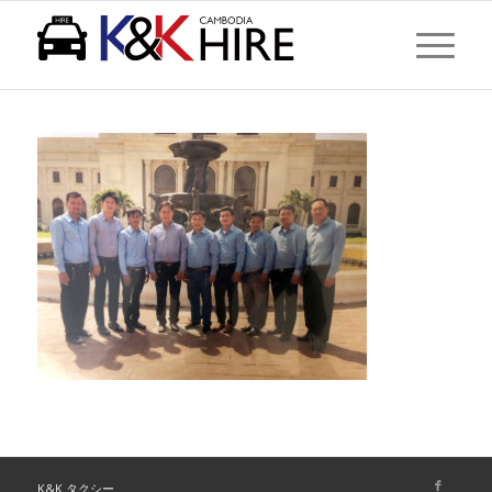
現在位置:
ホーム
/
TOP
/
Home
/
10年以上のベテランドライバーのみ
K&K タクシー